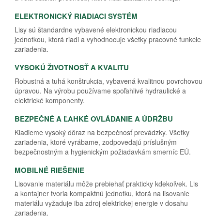
ELEKTRONICKÝ RIADIACI SYSTÉM
Lisy sú štandardne vybavené elektronickou riadiacou
jednotkou, ktorá riadi a vyhodnocuje všetky pracovné funkcie
zariadenia.
VYSOKÚ ŽIVOTNOSŤ A KVALITU
Robustná a tuhá konštrukcia, vybavená kvalitnou povrchovou
úpravou. Na výrobu používame spoľahlivé hydraulické a
elektrické komponenty.
BEZPEČNÉ A ĽAHKÉ OVLÁDANIE A ÚDRŽBU
Kladieme vysoký dôraz na bezpečnosť prevádzky. Všetky
zariadenia, ktoré vyrábame, zodpovedajú príslušným
bezpečnostným a hygienickým požiadavkám smerníc EÚ.
MOBILNÉ RIEŠENIE
Lisovanie materiálu môže prebiehať prakticky kdekoľvek. Lis
a kontajner tvoria kompaktnú jednotku, ktorá na lisovanie
materiálu vyžaduje iba zdroj elektrickej energie v dosahu
zariadenia.