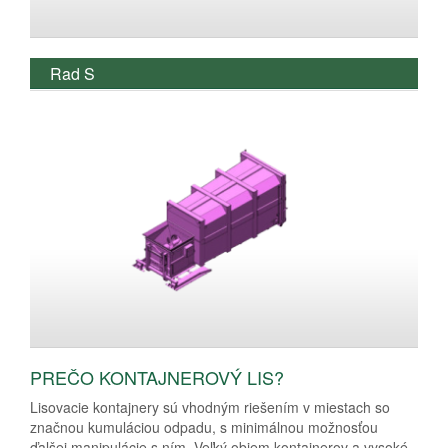
Rad S
PREČO KONTAJNEROVÝ LIS?
Lisovacie kontajnery sú vhodným riešením v miestach so
značnou kumuláciou odpadu, s minimálnou možnosťou
ďalšej manipulácie s ním. Veľký objem kontajnerov a vysoké