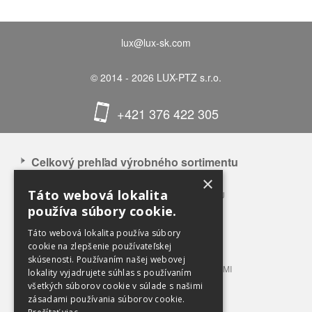
lux@lux-sk.com
© 2014 - 2026 LUX-PTZ s.r.o.
+421 376 422 305
Celkový prehľad výrobného sortimentu
×
APLIKÁCIA NAŠICH VÝROBKOV
Táto webová lokalita
CELKOVÝ PREHĽAD VÝROBNÉHO SORTIMENTU
používa súbory cookie.
BALÍKOVACIE LISY 3 – 12 T TLAKU
BALÍKOVACIE LISY 20 – 100 T TLAKU
Táto webová lokalita používa súbory
LISOVACIE KONTAJNERY
cookie na zlepšenie používateľskej
skúsenosti. Používaním našej webovej
STACIONÁRNE LISY S PRÍPOJNÝMI KONTAJNERMI
lokality vyjadrujete súhlas s používaním
TRIEDIACE LINKY
všetkých súborov cookie v súlade s našimi
zásadami používania súborov cookie.
PRÍSLUŠENSTVO A VYBAVENIE