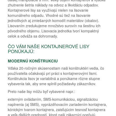
zhutnenie šetria náklady na odvoz a likvidáciu odpadov.
Kontajnerové lisy sa využívajú nielen na lisovanie
komunálneho odpadu. Vhodné sú tiež na lisovanie
jednotlivých aj zmiešaných komodít materiálov (obalov).
Lisovaním zredukujeme množstvo surovín na šestinu ich
pôvodného objemu. Lisovacia jednotka tvorí kompaktný
celok a odváža sa dohromady.
ČO VÁM NAŠE KONTAJNEROVÉ LISY
PONÚKAJÚ:
MODERNÚ KONŠTRUKCIU
Vďaka 20-ročným skúsenostiam naši konštruktéri vedia, čo
používatelia očakávajú pri práci s kontajnerovými lismi.
Konštrukcia lisov je variabilná a ponúkame rôzne stupne
vybavenia tak, aby sme splnili požiadavky zákazníkov.
Preto naše lisy môžu byť vybavené napr.:
externým ovládaním, SMS-komunikáciou, signalizáciou
naplnenia (aj SMS), vyprázdňovacím zariadením kontajnera,
kónickým tvarom kontajnera, zaisťujúcim tesnosť kontajnera
a veľa ďalších predností, ktoré naši zákazníci oceňujú.