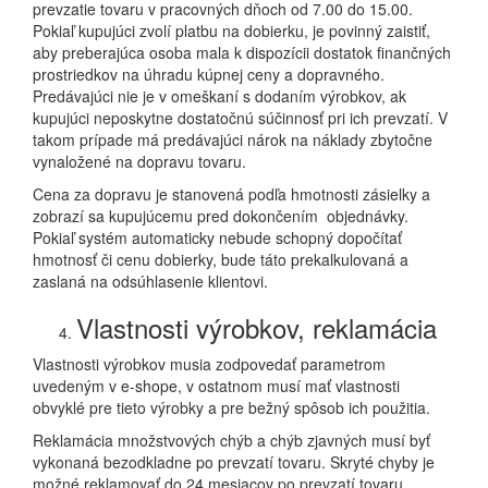
prevzatie tovaru v pracovných dňoch od 7.00 do 15.00.
Pokiaľ kupujúci zvolí platbu na dobierku, je povinný zaistiť,
aby preberajúca osoba mala k dispozícii dostatok finančných
prostriedkov na úhradu kúpnej ceny a dopravného.
Predávajúci nie je v omeškaní s dodaním výrobkov, ak
kupujúci neposkytne dostatočnú súčinnosť pri ich prevzatí. V
takom prípade má predávajúci nárok na náklady zbytočne
vynaložené na dopravu tovaru.
Cena za dopravu je stanovená podľa hmotnosti zásielky a
zobrazí sa kupujúcemu pred dokončením objednávky.
Pokiaľ systém automaticky nebude schopný dopočítať
hmotnosť či cenu dobierky, bude táto prekalkulovaná a
zaslaná na odsúhlasenie klientovi.
Vlastnosti výrobkov, reklamácia
Vlastnosti výrobkov musia zodpovedať parametrom
uvedeným v e-shope, v ostatnom musí mať vlastnosti
obvyklé pre tieto výrobky a pre bežný spôsob ich použitia.
Reklamácia množstvových chýb a chýb zjavných musí byť
vykonaná bezodkladne po prevzatí tovaru. Skryté chyby je
možné reklamovať do 24 mesiacov po prevzatí tovaru.