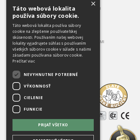
×
APLIKÁCIA NAŠICH VÝROBKOV
Táto webová lokalita
CELKOVÝ PREHĽAD VÝROBNÉHO SORTIMENTU
používa súbory cookie.
BALÍKOVACIE LISY 3 – 12 T TLAKU
BALÍKOVACIE LISY 20 – 100 T TLAKU
Táto webová lokalita používa súbory
LISOVACIE KONTAJNERY
cookie na zlepšenie používateľskej
skúsenosti. Používaním našej webovej
STACIONÁRNE LISY S PRÍPOJNÝMI KONTAJNERMI
lokality vyjadrujete súhlas s používaním
TRIEDIACE LINKY
všetkých súborov cookie v súlade s našimi
zásadami používania súborov cookie.
PRÍSLUŠENSTVO A VYBAVENIE
Prečítať viac
OBCHODNÉ PODMIENKY
NEVYHNUTNE POTREBNÉ
Na prevzatie
VÝKONNOSŤ
O spoločnosti
CIELENIE
Kariéra
FUNKCIE
Referencie
PRIJAŤ VŠETKO
Použité zariadenia
Kontakty