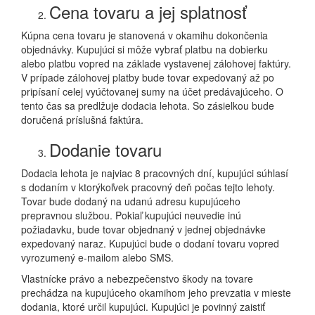
Cena tovaru a jej splatnosť
Kúpna cena tovaru je stanovená v okamihu dokončenia
objednávky. Kupujúci si môže vybrať platbu na dobierku
alebo platbu vopred na základe vystavenej zálohovej faktúry.
V prípade zálohovej platby bude tovar expedovaný až po
pripísaní celej vyúčtovanej sumy na účet predávajúceho. O
tento čas sa predlžuje dodacia lehota. So zásielkou bude
doručená príslušná faktúra.
Dodanie tovaru
Dodacia lehota je najviac 8 pracovných dní, kupujúci súhlasí
s dodaním v ktorýkoľvek pracovný deň počas tejto lehoty.
Tovar bude dodaný na udanú adresu kupujúceho
prepravnou službou. Pokiaľ kupujúci neuvedie inú
požiadavku, bude tovar objednaný v jednej objednávke
expedovaný naraz. Kupujúci bude o dodaní tovaru vopred
vyrozumený e-mailom alebo SMS.
Vlastnícke právo a nebezpečenstvo škody na tovare
prechádza na kupujúceho okamihom jeho prevzatia v mieste
dodania, ktoré určil kupujúci. Kupujúci je povinný zaistiť