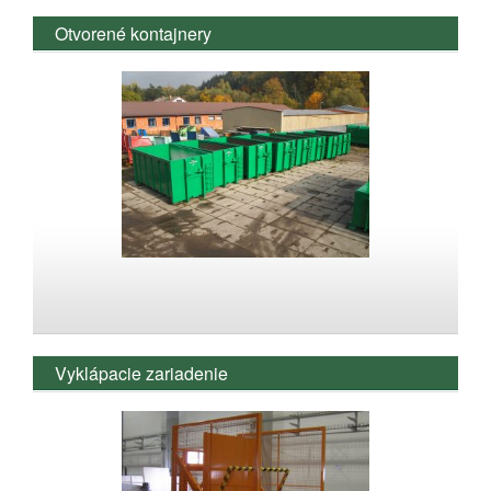
Otvorené kontajnery
Vyklápacie zariadenie