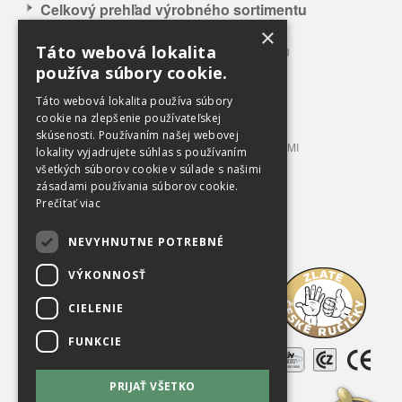
Celkový prehľad výrobného sortimentu
×
APLIKÁCIA NAŠICH VÝROBKOV
Táto webová lokalita
CELKOVÝ PREHĽAD VÝROBNÉHO SORTIMENTU
používa súbory cookie.
BALÍKOVACIE LISY 3 – 12 T TLAKU
BALÍKOVACIE LISY 20 – 100 T TLAKU
Táto webová lokalita používa súbory
LISOVACIE KONTAJNERY
cookie na zlepšenie používateľskej
skúsenosti. Používaním našej webovej
STACIONÁRNE LISY S PRÍPOJNÝMI KONTAJNERMI
lokality vyjadrujete súhlas s používaním
TRIEDIACE LINKY
všetkých súborov cookie v súlade s našimi
zásadami používania súborov cookie.
PRÍSLUŠENSTVO A VYBAVENIE
Prečítať viac
OBCHODNÉ PODMIENKY
NEVYHNUTNE POTREBNÉ
Na prevzatie
VÝKONNOSŤ
O spoločnosti
CIELENIE
Kariéra
FUNKCIE
Referencie
PRIJAŤ VŠETKO
Použité zariadenia