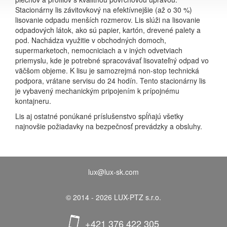
Stacionárny lis závitovkový na efektívnejšie (až o 30 %)
lisovanie odpadu menších rozmerov. Lis slúži na lisovanie
odpadových látok, ako sú papier, kartón, drevené palety a
pod. Nachádza využitie v obchodných domoch,
supermarketoch, nemocniciach a v iných odvetviach
priemyslu, kde je potrebné spracovávať lisovateľný odpad vo
väčšom objeme. K lisu je samozrejmá non-stop technická
podpora, vrátane servisu do 24 hodín. Tento stacionárny lis
je vybavený mechanickým pripojením k prípojnému
kontajneru.
Lis aj ostatné ponúkané príslušenstvo spĺňajú všetky
najnovšie požiadavky na bezpečnosť prevádzky a obsluhy.
lux@lux-sk.com
© 2014 - 2026 LUX-PTZ s.r.o.
+421 376 422 305