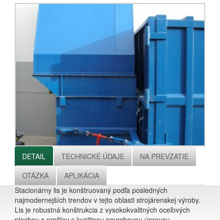
DETAIL
TECHNICKÉ ÚDAJE
NA PREVZATIE
OTÁZKA
APLIKÁCIA
Stacionárny lis je konštruovaný podľa posledných
najmodernejších trendov v tejto oblasti strojárenskej výroby.
Lis je robustná konštrukcia z vysokokvalitných oceľových
plechov a profilov s kvalitnou povrchovou úpravou.