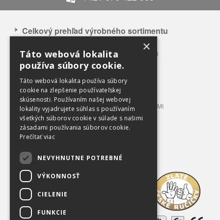
Celkový prehľad výrobného sortimentu
×
APLIKÁCIA NAŠICH VÝROBKOV
Táto webová lokalita
CELKOVÝ PREHĽAD VÝROBNÉHO SORTIMENTU
používa súbory cookie.
BALÍKOVACIE LISY 3 – 12 T TLAKU
BALÍKOVACIE LISY 20 – 100 T TLAKU
Táto webová lokalita používa súbory
LISOVACIE KONTAJNERY
cookie na zlepšenie používateľskej
skúsenosti. Používaním našej webovej
STACIONÁRNE LISY S PRÍPOJNÝMI KONTAJNERMI
lokality vyjadrujete súhlas s používaním
TRIEDIACE LINKY
všetkých súborov cookie v súlade s našimi
zásadami používania súborov cookie.
PRÍSLUŠENSTVO A VYBAVENIE
Prečítať viac
OBCHODNÉ PODMIENKY
NEVYHNUTNE POTREBNÉ
Na prevzatie
VÝKONNOSŤ
O spoločnosti
CIELENIE
Kariéra
FUNKCIE