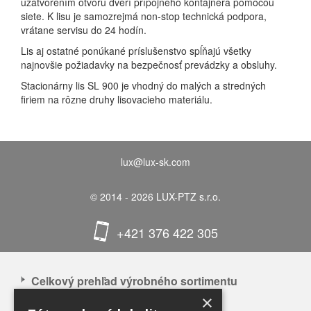
uzatvorením otvoru dverí prípojného kontajnera pomocou
siete. K lisu je samozrejmá non-stop technická podpora,
vrátane servisu do 24 hodín.
Lis aj ostatné ponúkané príslušenstvo spĺňajú všetky
najnovšie požiadavky na bezpečnosť prevádzky a obsluhy.
Stacionárny lis SL 900 je vhodný do malých a stredných
firiem na rôzne druhy lisovacieho materiálu.
lux@lux-sk.com
© 2014 - 2026 LUX-PTZ s.r.o.
+421 376 422 305
Celkový prehľad výrobného sortimentu
×
APLIKÁCIA NAŠICH VÝROBKOV