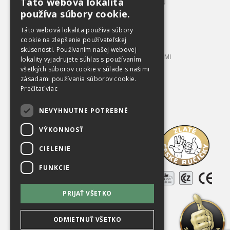
Táto webová lokalita
CELKOVÝ PREHĽAD VÝROBNÉHO SORTIMENTU
používa súbory cookie.
BALÍKOVACIE LISY 3 – 12 T TLAKU
BALÍKOVACIE LISY 20 – 100 T TLAKU
Táto webová lokalita používa súbory
LISOVACIE KONTAJNERY
cookie na zlepšenie používateľskej
skúsenosti. Používaním našej webovej
STACIONÁRNE LISY S PRÍPOJNÝMI KONTAJNERMI
lokality vyjadrujete súhlas s používaním
TRIEDIACE LINKY
všetkých súborov cookie v súlade s našimi
zásadami používania súborov cookie.
PRÍSLUŠENSTVO A VYBAVENIE
Prečítať viac
OBCHODNÉ PODMIENKY
NEVYHNUTNE POTREBNÉ
Na prevzatie
VÝKONNOSŤ
O spoločnosti
CIELENIE
Kariéra
FUNKCIE
Referencie
PRIJAŤ VŠETKO
Použité zariadenia
Kontakty
ODMIETNUŤ VŠETKO