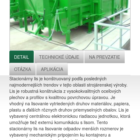
DETAIL
TECHNICKÉ ÚDAJE
NA PREVZATIE
OTÁZKA
APLIKÁCIA
Stacionárny lis je konštruovaný podľa posledných
najmodernejších trendov v tejto oblasti strojárenskej výroby.
Lis je robustná konštrukcia z vysokokvalitných oceľových
plechov a profilov s kvalitnou povrchovou úpravou. Je
vhodný na lisovanie vytriedených druhov materiálov, papiera,
plastu a ďalších rôznych druhov priemyselných obalov. Lis je
vybavený centrálnou elektronickou riadiacou jednotkou, ktorá
umožňuje tiež externú komunikáciu s lisom. Tento
stacionárny lis na lisovanie odpadov menších rozmerov je
vybavený mechanickým pripojením ku kontajneru a