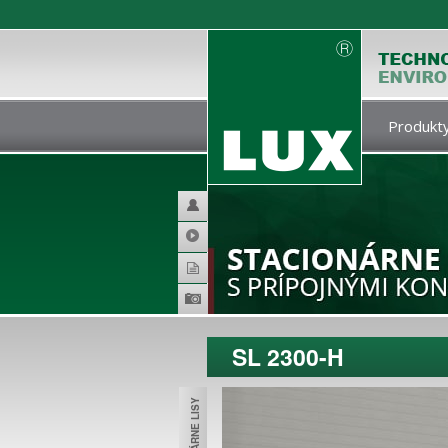
Produkty
Helpdesk
Video
Katalogy
Produktová
galerie
SL 2300-H
STACIONÁRNE LISY