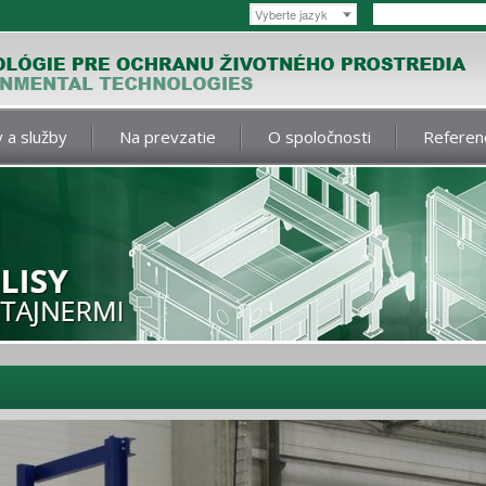
Vyberte jazyk
 a služby
Na prevzatie
O spoločnosti
Referen