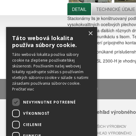
DETAIL
TECHNICKÉ ÚDAJE
Stacionárny lis je konštruovaný podľ
vysokokvalitných oceľových plechov 
papiera, plastu a ďalších rôznych d
×
tiež externú komunikáciu s lisom. 
Táto webová lokalita
uzatvorením dverí prípojného konta
používa súbory cookie.
Lis aj ostatné ponúkané príslušens
Táto webová lokalita používa súbory
cookie na zlepšenie používateľskej
Stacionárny lis SL 2300-H je vhodný
ENVIRON
skúsenosti. Používaním našej webovej
lokality vyjadrujete súhlas s používaním
všetkých súborov cookie v súlade s našimi
zásadami používania súborov cookie.
lux@lux-sk.com
Prečítať viac
NEVYHNUTNE POTREBNÉ
Celkový prehľad výrobného
VÝKONNOSŤ
sortimentu
CIELENIE
APLIKÁCIA NAŠICH VÝROBKOV
CELKOVÝ PREHĽAD VÝROBNÉHO
FUNKCIE