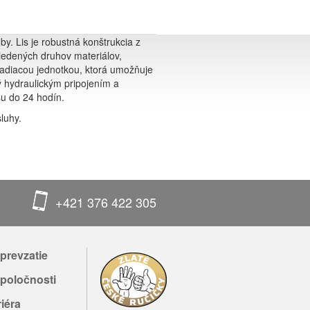
by. Lis je robustná konštrukcia z
riedených druhov materiálov,
riadiacou jednotkou, ktorá umožňuje
ý hydraulickým pripojením a
su do 24 hodín.
luhy.
+421 376 422 305
prevzatie
poločnosti
iéra