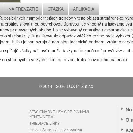
NA PREVZATIE
OTÁZKA
APLIKÁCIA
a posledných najmodernejších trendov v tejto oblasti strojárenskej výro
a profilov s kvalitnou povrchovou úpravou. Je vhodný na lisovanie vyt
ruhov priemyselných obalov. Lis je vybavený centrálnou elektronickou 
Tento stacionárny lis na lisovanie odpadov väčších rozmerov je vybaven
jnera. K lisu je samozrejmá non-stop technická podpora, vrátane servi
tvo spĺňajú všetky najnovšie požiadavky na bezpečnosť prevádzky a obs
 do stredných a veľkých firiem na rôzne druhy lisovacieho materiálu.
MENTAL TECHNOLOGIES
© 2014 - 2026 LUX-PTZ s.r.o.
Na 
STACIONÁRNE LISY S PRÍPOJNÝMI
KONTAJNERMI
O s
TRIEDIACE LINKY
Kar
PRÍSLUŠENSTVO A VYBAVENIE