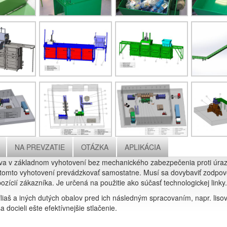
NA PREVZATIE
OTÁZKA
APLIKÁCIA
a v základnom vyhotovení bez mechanického zabezpečenia proti úrazu
 v tomto vyhotovení prevádzkovať samostatne. Musí sa dovybaviť zodpo
zícií zákazníka. Je určená na použitie ako súčasť technologickej linky.
fliaš a iných dutých obalov pred ich následným spracovaním, napr. liso
docieli ešte efektívnejšie stlačenie.