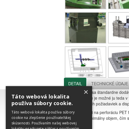
DETAIL
TECHNICKÉ ÚDAJE
×
Prepichovačka sa štandardne dodáv
Táto webová lokalita
zariadenie a nie je možné ju teda
používa súbory cookie.
podľa konečných požiadaviek a dispo
Zariadenie slúži na perforáciu PET 
Táto webová lokalita používa súbory
cookie na zlepšenie používateľskej
redukciu na minimálny objem, čím sa 
skúsenosti. Používaním našej webovej
lokality vyjadrujete súhlas s používaním