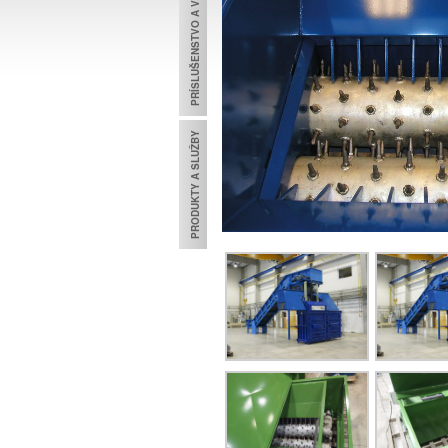
PRÍSLUŠENSTVO A VYBAVENIE
TECHNOL
PRODUKTY A SLUŽBY