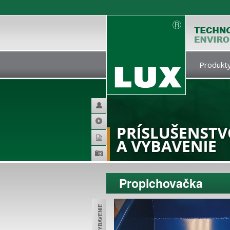
Produkty
Helpdesk
Video
Katalogy
Produktová
galerie
Propichovačka