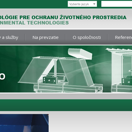
Vyberte jazyk
 a služby
Na prevzatie
O spoločnosti
Referen