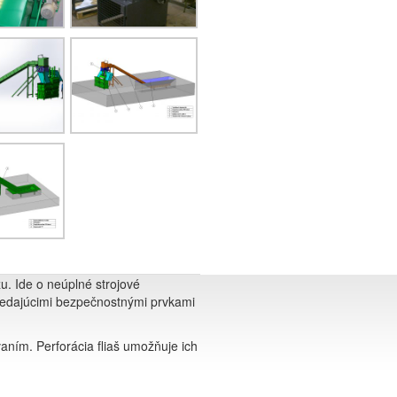
. Ide o neúplné strojové
vedajúcimi bezpečnostnými prvkami
vaním. Perforácia fliaš umožňuje ich