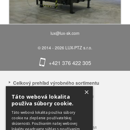
lux@lux-sk.com
© 2014 - 2026 LUX-PTZ s.r.o.
+421 376 422 305
Celkový prehľad výrobného sortimentu
×
APLIKÁCIA NAŠICH VÝROBKOV
Táto webová lokalita
CELKOVÝ PREHĽAD VÝROBNÉHO SORTIMENTU
používa súbory cookie.
BALÍKOVACIE LISY 3 – 12 T TLAKU
BALÍKOVACIE LISY 20 – 100 T TLAKU
Táto webová lokalita používa súbory
LISOVACIE KONTAJNERY
cookie na zlepšenie používateľskej
skúsenosti. Používaním našej webovej
STACIONÁRNE LISY S PRÍPOJNÝMI KONTAJNERMI
lokality vyjadrujete súhlas s používaním