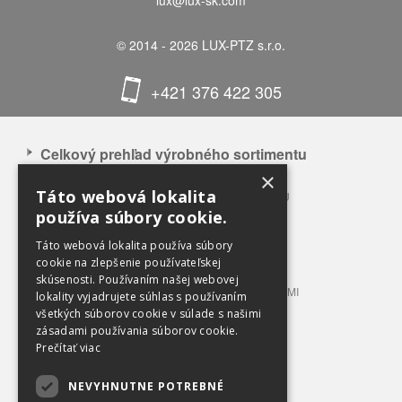
lux@lux-sk.com
© 2014 - 2026 LUX-PTZ s.r.o.
+421 376 422 305
Celkový prehľad výrobného sortimentu
×
APLIKÁCIA NAŠICH VÝROBKOV
Táto webová lokalita
CELKOVÝ PREHĽAD VÝROBNÉHO SORTIMENTU
používa súbory cookie.
BALÍKOVACIE LISY 3 – 12 T TLAKU
BALÍKOVACIE LISY 20 – 100 T TLAKU
Táto webová lokalita používa súbory
LISOVACIE KONTAJNERY
cookie na zlepšenie používateľskej
skúsenosti. Používaním našej webovej
STACIONÁRNE LISY S PRÍPOJNÝMI KONTAJNERMI
lokality vyjadrujete súhlas s používaním
TRIEDIACE LINKY
všetkých súborov cookie v súlade s našimi
zásadami používania súborov cookie.
PRÍSLUŠENSTVO A VYBAVENIE
Prečítať viac
OBCHODNÉ PODMIENKY
NEVYHNUTNE POTREBNÉ