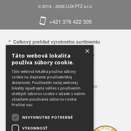
© 2014 - 2026 LUX-PTZ s.r.o.
+421 376 422 305
Celkový prehľad výrobného sortimentu
×
APLIKÁCIA NAŠICH VÝROBKOV
Táto webová lokalita
CELKOVÝ PREHĽAD VÝROBNÉHO SORTIMENTU
používa súbory cookie.
BALÍKOVACIE LISY 3 – 12 T TLAKU
BALÍKOVACIE LISY 20 – 100 T TLAKU
Táto webová lokalita používa súbory
LISOVACIE KONTAJNERY
cookie na zlepšenie používateľskej
skúsenosti. Používaním našej webovej
STACIONÁRNE LISY S PRÍPOJNÝMI KONTAJNERMI
lokality vyjadrujete súhlas s používaním
TRIEDIACE LINKY
všetkých súborov cookie v súlade s našimi
zásadami používania súborov cookie.
PRÍSLUŠENSTVO A VYBAVENIE
Prečítať viac
OBCHODNÉ PODMIENKY
NEVYHNUTNE POTREBNÉ
Na prevzatie
VÝKONNOSŤ