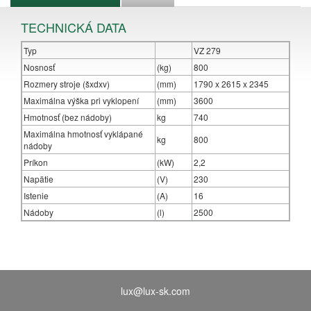
TECHNICKÁ DATA
Typ
VZ 279
Nosnosť
(kg)
800
Rozmery stroje (šxdxv)
(mm)
1790 x 2615 x 2345
Maximálna výška pri vyklopení
(mm)
3600
Hmotnosť (bez nádoby)
kg
740
Maximálna hmotnosť vyklápané
kg
800
nádoby
Príkon
(kW)
2,2
Napätie
(V)
230
Istenie
(A)
16
Nádoby
(l)
2500
lux@lux-sk.com