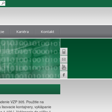
cie
Kariéra
Kontakt
Telefon
E-
mail
Youtube
Facebook
adenie VZP 305. Použitie na
 a lisovacie kontajnery, vyklápanie
 1 100 l. Vyklopenie do výšky 1