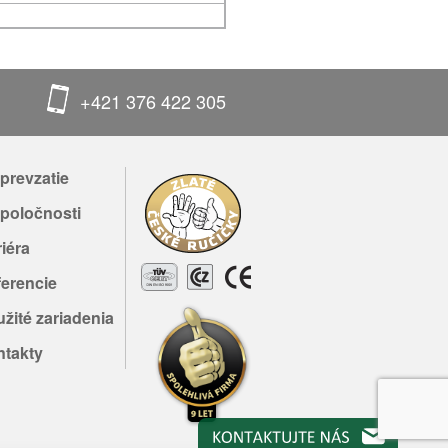
+421 376 422 305
prevzatie
poločnosti
iéra
erencie
žité zariadenia
ntakty