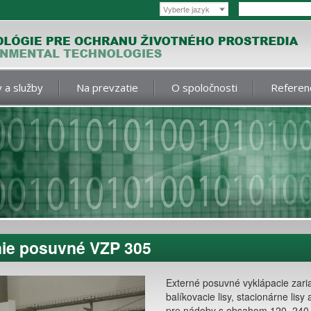
Vyberte jazyk
 a služby
Na prevzatie
O spoločnosti
Referen
nie posuvné VZP 305
Externé posuvné vyklápacie zari
balíkovacie lisy, stacionárne lisy
pre nádoby s obsahom 120, 240 a