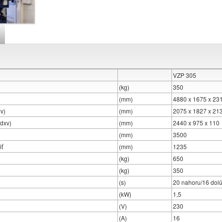
VZP 305
(kg)
350
(mm)
4880 x 1675 x 23
v)
(mm)
2075 x 1827 x 21
dxv)
(mm)
2440 x 975 x 110
(mm)
3500
iť
(mm)
1235
(kg)
650
(kg)
350
(s)
20 nahoru/16 dol
(kW)
1,5
(V)
230
(A)
16