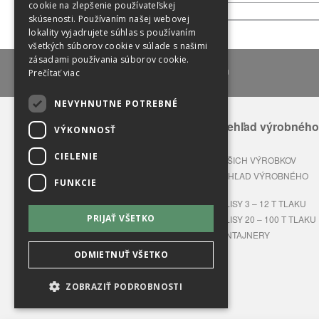
cookie na zlepšenie používateľskej
Nádoby
skúsenosti. Používaním našej webovej
lokality vyjadrujete súhlas s používaním
všetkých súborov cookie v súlade s našimi
zásadami používania súborov cookie.
lux@lux-sk.com
Prečítať viac
NEVYHNUTNE POTREBNÉ
Celkový prehľad výrobného
VÝKONNOSŤ
sortimentu
ENVIRON
CIELENIE
APLIKÁCIA NAŠICH VÝROBKOV
CELKOVÝ PREHĽAD VÝROBNÉHO
FUNKCIE
SORTIMENTU
BALÍKOVACIE LISY 3 – 12 T TLAKU
PRIJAŤ VŠETKO
BALÍKOVACIE LISY 20 – 100 T TLAKU
LISOVACIE KONTAJNERY
ODMIETNUŤ VŠETKO
ZOBRAZIŤ PODROBNOSTI