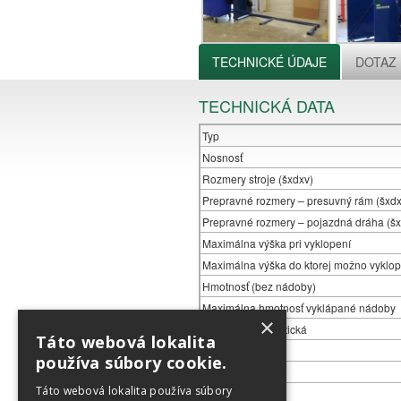
TECHNICKÉ ÚDAJE
DOTAZ
TECHNICKÁ DATA
Typ
Nosnosť
Rozmery stroje (šxdxv)
Prepravné rozmery – presuvný rám (šxdx
Prepravné rozmery – pojazdná dráha (šx
Maximálna výška pri vyklopení
Maximálna výška do ktorej možno vyklop
Hmotnosť (bez nádoby)
Maximálna hmotnosť vyklápané nádoby
×
Doba cyklu teoretická
Táto webová lokalita
Príkon
používa súbory cookie.
Napätie
Táto webová lokalita používa súbory
Istenie