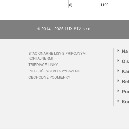
(l)
1100
© 2014 - 2026 LUX-PTZ s.r.o.
Na 
STACIONÁRNE LISY S PRÍPOJNÝMI
KONTAJNERMI
MENTAL TECHNOLOGIES
O s
TRIEDIACE LINKY
Kar
PRÍSLUŠENSTVO A VYBAVENIE
OBCHODNÉ PODMIENKY
Ref
Pou
Ko