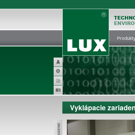
Produkty
Helpdesk
Video
Katalogy
Produktová
galerie
Vyklápacie zariade