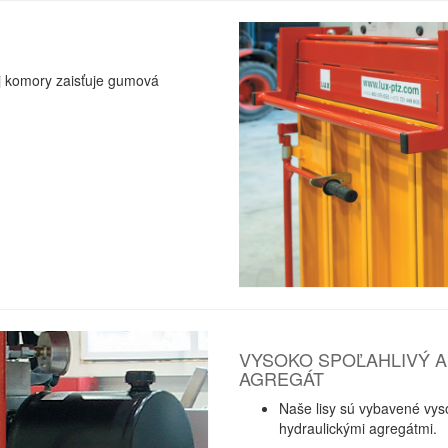
j komory zaisťuje gumová
MENTAL TECHNOLOGIES
VYSOKO SPOĽAHLIVÝ 
AGREGÁT
Naše lisy sú vybavené vys
hydraulickými agregátmi.