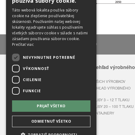
používa súbory cookie.
Táto webová lokalita používa súbory
cookie na zlepšenie používateľskej
skúsenosti. Používaním našej webovej
lokality vyjadrujete súhlas s používaním
všetkých súborov cookie v súlade s našimi
zásadami používania súborov cookie.
lux@lux-sk.com
Prečítať viac
NEVYHNUTNE POTREBNÉ
Celkový prehľad výrobného
VÝKONNOSŤ
sortimentu
CIELENIE
APLIKÁCIA NAŠICH VÝROBKOV
CELKOVÝ PREHĽAD VÝROBNÉHO
FUNKCIE
SORTIMENTU
BALÍKOVACIE LISY 3 – 12 T TLAKU
PRIJAŤ VŠETKO
BALÍKOVACIE LISY 20 – 100 T TLAKU
LISOVACIE KONTAJNERY
ODMIETNUŤ VŠETKO
ZOBRAZIŤ PODROBNOSTI