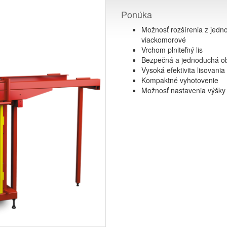
Ponúka
Možnosť rozšírenia z jed
viackomorové
Vrchom plniteľný lis
ÓGIE PRE OCHRANU ŽIVOTNÉHO PROSTREDIA
Bezpečná a jednoduchá o
Vysoká efektivita lisovania
Kompaktné vyhotovenie
Možnosť nastavenia výšky 