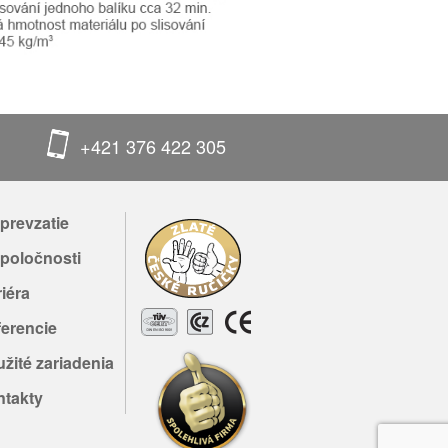
+421 376 422 305
prevzatie
poločnosti
iéra
erencie
žité zariadenia
ntakty