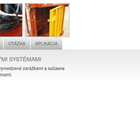
OTÁZKA
APLIKÁCIA
ÝMI SYSTÉMAMI
ú vymedzené zarážkami a súčasne
émami.