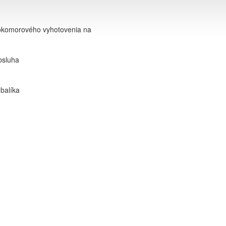
nokomorového vyhotovenia na
bsluha
balíka