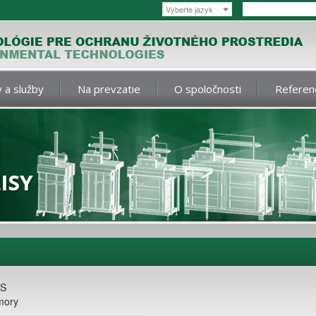
Vyberte jazyk
 a služby
Na prevzatie
O spoločnosti
Referen
IS
mory