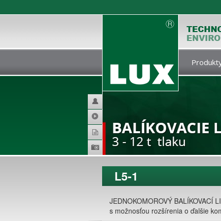
Produkty
Helpdesk
Video
Katalogy
Produktová
galerie
L5-1
JEDNOKOMOROVÝ BALÍKOVACÍ L
s možnosťou rozšírenia o ďalšie ko