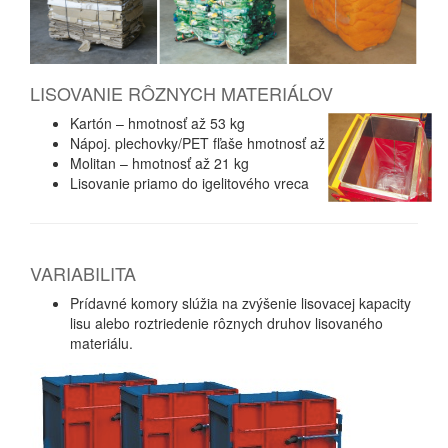
LISOVANIE RÔZNYCH MATERIÁLOV
Kartón – hmotnosť až 53 kg
Nápoj. plechovky/PET fľaše hmotnosť až 35 kg/25 kg
Molitan – hmotnosť až 21 kg
Lisovanie priamo do igelitového vreca
VARIABILITA
Prídavné komory slúžia na zvýšenie lisovacej kapacity
lisu alebo roztriedenie rôznych druhov lisovaného
materiálu.