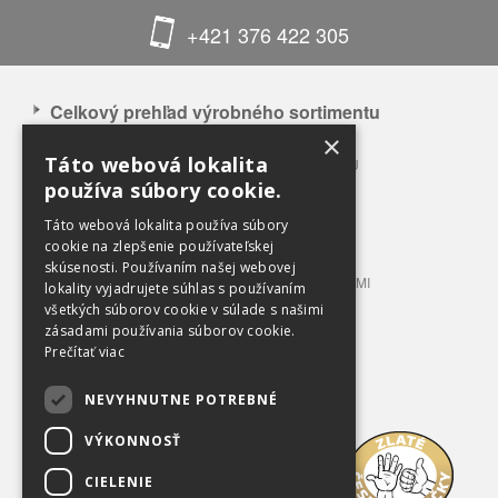
+421 376 422 305
Celkový prehľad výrobného sortimentu
×
APLIKÁCIA NAŠICH VÝROBKOV
Táto webová lokalita
CELKOVÝ PREHĽAD VÝROBNÉHO SORTIMENTU
používa súbory cookie.
BALÍKOVACIE LISY 3 – 12 T TLAKU
BALÍKOVACIE LISY 20 – 100 T TLAKU
Táto webová lokalita používa súbory
LISOVACIE KONTAJNERY
cookie na zlepšenie používateľskej
skúsenosti. Používaním našej webovej
STACIONÁRNE LISY S PRÍPOJNÝMI KONTAJNERMI
lokality vyjadrujete súhlas s používaním
TRIEDIACE LINKY
všetkých súborov cookie v súlade s našimi
zásadami používania súborov cookie.
PRÍSLUŠENSTVO A VYBAVENIE
Prečítať viac
OBCHODNÉ PODMIENKY
NEVYHNUTNE POTREBNÉ
Na prevzatie
VÝKONNOSŤ
O spoločnosti
CIELENIE