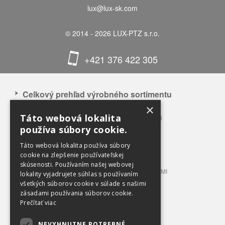
lux@lux-sk.com
© 2014 - 2026 LUX-PTZ s.r.o.
+421 376 422 305
Celkový prehľad výrobného sortimentu
×
APLIKÁCIA NAŠICH VÝROBKOV
Táto webová lokalita
CELKOVÝ PREHĽAD VÝROBNÉHO SORTIMENTU
používa súbory cookie.
BALÍKOVACIE LISY 3 – 12 T TLAKU
BALÍKOVACIE LISY 20 – 100 T TLAKU
Táto webová lokalita používa súbory
LISOVACIE KONTAJNERY
cookie na zlepšenie používateľskej
skúsenosti. Používaním našej webovej
STACIONÁRNE LISY S PRÍPOJNÝMI KONTAJNERMI
lokality vyjadrujete súhlas s používaním
TRIEDIACE LINKY
všetkých súborov cookie v súlade s našimi
PRÍSLUŠENSTVO A VYBAVENIE
zásadami používania súborov cookie.
Prečítať viac
OBCHODNÉ PODMIENKY
NEVYHNUTNE POTREBNÉ