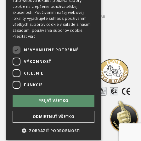
Táto webová lokalita používa súbory
LISOVACIE KONTAJNERY
cookie na zlepšenie používateľskej
skúsenosti. Používaním našej webovej
STACIONÁRNE LISY S PRÍPOJNÝMI KONTAJNERMI
lokality vyjadrujete súhlas s používaním
TRIEDIACE LINKY
všetkých súborov cookie v súlade s našimi
PRÍSLUŠENSTVO A VYBAVENIE
zásadami používania súborov cookie.
Prečítať viac
OBCHODNÉ PODMIENKY
NEVYHNUTNE POTREBNÉ
Na prevzatie
VÝKONNOSŤ
O spoločnosti
CIELENIE
Kariéra
FUNKCIE
Referencie
PRIJAŤ VŠETKO
Použité zariadenia
Kontakty
ODMIETNUŤ VŠETKO
ZOBRAZIŤ PODROBNOSTI