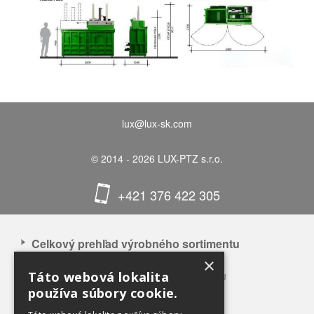
lux@lux-sk.com
© 2014 - 2026 LUX-PTZ s.r.o.
+421 376 422 305
Celkový prehľad výrobného sortimentu
×
APLIKÁCIA NAŠICH VÝROBKOV
Táto webová lokalita
CELKOVÝ PREHĽAD VÝROBNÉHO SORTIMENTU
používa súbory cookie.
BALÍKOVACIE LISY 3 – 12 T TLAKU
BALÍKOVACIE LISY 20 – 100 T TLAKU