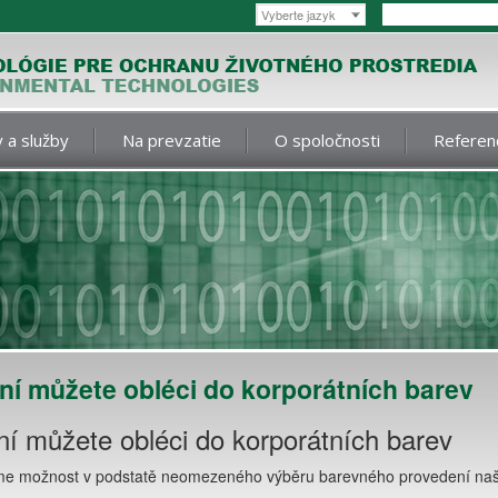
Vyberte jazyk
 a služby
Na prevzatie
O spoločnosti
Referen
ní můžete obléci do korporátních barev
í můžete obléci do korporátních barev
íme možnost v podstatě neomezeného výběru barevného provedení naši