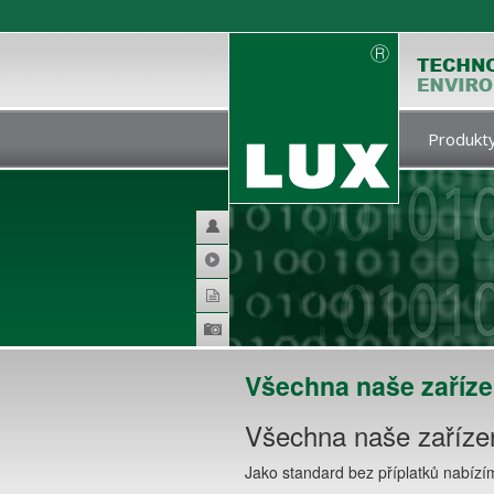
Produkty
Helpdesk
Video
Katalogy
Produktová
galerie
Všechna naše zaříze
Všechna naše zařízen
Jako standard bez příplatků nabíz