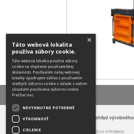
×
Táto webová lokalita
používa súbory cookie.
Táto webová lokalita používa súbory
cookie na zlepšenie používateľskej
skúsenosti. Používaním našej webovej
lokality vyjadrujete súhlas s používaním
všetkých súborov cookie v súlade s našimi
zásadami používania súborov cookie.
lux@lux-sk.com
Prečítať viac
NEVYHNUTNE POTREBNÉ
Celkový prehľad výrobného
VÝKONNOSŤ
sortimentu
CIELENIE
APLIKÁCIA NAŠICH VÝROBKOV