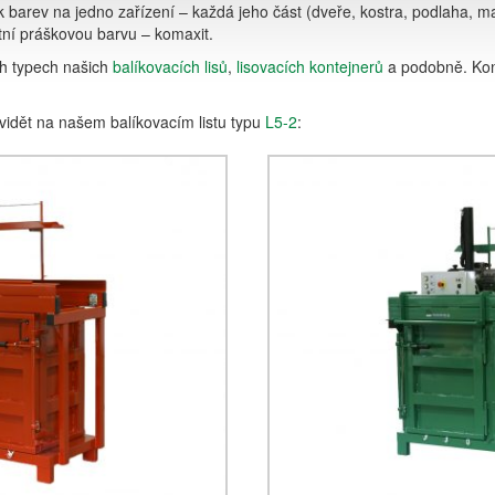
barev na jedno zařízení – každá jeho část (dveře, kostra, podlaha, ma
tní práškovou barvu – komaxit.
ch typech našich
balíkovacích lisů
,
lisovacích kontejnerů
a podobně. Kon
ÓGIE PRE OCHRANU ŽIVOTNÉHO PROSTREDIA
idět na našem balíkovacím listu typu
L5-2
: