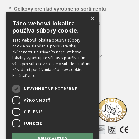
Celkový prehľad výrobného sortimentu
×
APLIKÁCIA NAŠICH VÝROBKOV
Táto webová lokalita
CELKOVÝ PREHĽAD VÝROBNÉHO SORTIMENTU
používa súbory cookie.
BALÍKOVACIE LISY 3 – 12 T TLAKU
BALÍKOVACIE LISY 20 – 100 T TLAKU
Táto webová lokalita používa súbory
LISOVACIE KONTAJNERY
cookie na zlepšenie používateľskej
skúsenosti. Používaním našej webovej
STACIONÁRNE LISY S PRÍPOJNÝMI KONTAJNERMI
lokality vyjadrujete súhlas s používaním
TRIEDIACE LINKY
všetkých súborov cookie v súlade s našimi
PRÍSLUŠENSTVO A VYBAVENIE
zásadami používania súborov cookie.
Prečítať viac
OBCHODNÉ PODMIENKY
NEVYHNUTNE POTREBNÉ
Na prevzatie
VÝKONNOSŤ
O spoločnosti
CIELENIE
Kariéra
FUNKCIE
Referencie
PRIJAŤ VŠETKO