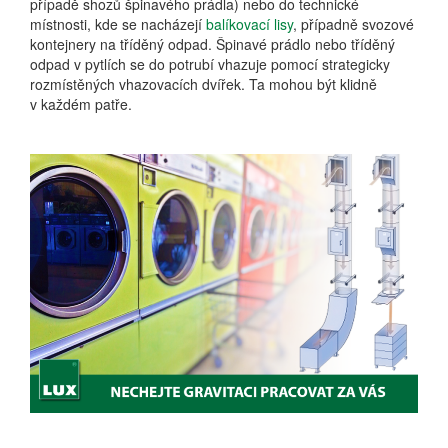
případě shozů špinavého prádla) nebo do technické
místnosti, kde se nacházejí
balíkovací lisy
, případně svozové
kontejnery na tříděný odpad. Špinavé prádlo nebo tříděný
odpad v pytlích se do potrubí vhazuje pomocí strategicky
rozmístěných vhazovacích dvířek. Ta mohou být klidně
v každém patře.