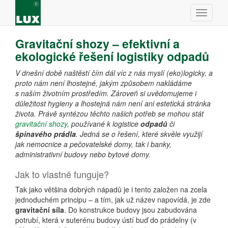
Gravitační shozy – efektivní a
ekologické řešení logistiky odpadů
V dnešní době naštěstí čím dál víc z nás myslí (eko)logicky, a
proto nám není lhostejné, jakým způsobem nakládáme
s naším životním prostředím. Zároveň si uvědomujeme i
důležitost hygieny a lhostejná nám není ani estetická stránka
života. Právě syntézou těchto našich potřeb se mohou stát
gravitační shozy
, používané k logistice
odpadů
či
špinavého prádla
. Jedná se o řešení, které skvěle využijí
jak nemocnice a pečovatelské domy, tak i banky,
administrativní budovy nebo bytové domy.
Jak to vlastně funguje?
Tak jako většina dobrých nápadů je i tento založen na zcela
jednoduchém principu – a tím, jak už název napovídá, je zde
gravitační síla
. Do konstrukce budovy jsou zabudována
potrubí, která v suterénu budovy ústí buď do prádelny (v